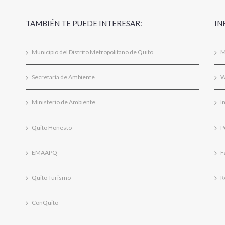
TAMBIÉN TE PUEDE INTERESAR:
IN
Municipio del Distrito Metropolitano de Quito
M
Secretaría de Ambiente
W
Ministerio de Ambiente
I
Quito Honesto
P
EMAAPQ
F
Quito Turismo
R
ConQuito