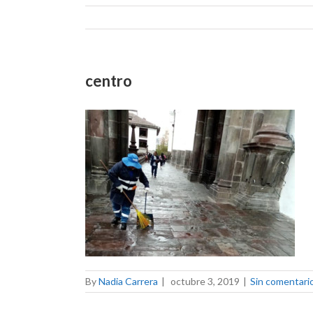
centro
By
Nadia Carrera
|
octubre 3, 2019
|
Sin comentari