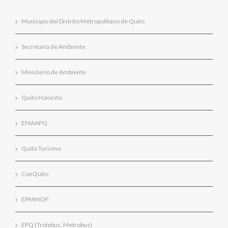
Municipio del Distrito Metropolitano de Quito
Secretaría de Ambiente
Ministerio de Ambiente
Quito Honesto
EMAAPQ
Quito Turismo
ConQuito
EPMMOP
EPQ (Trolebus, Metrobus)