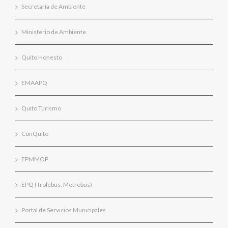
Secretaría de Ambiente
Ministerio de Ambiente
Quito Honesto
EMAAPQ
Quito Turismo
ConQuito
EPMMOP
EPQ (Trolebus, Metrobus)
Portal de Servicios Municipales