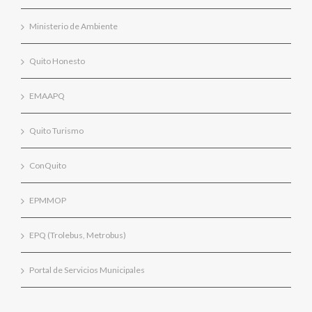
Ministerio de Ambiente
Quito Honesto
EMAAPQ
Quito Turismo
ConQuito
EPMMOP
EPQ (Trolebus, Metrobus)
Portal de Servicios Municipales