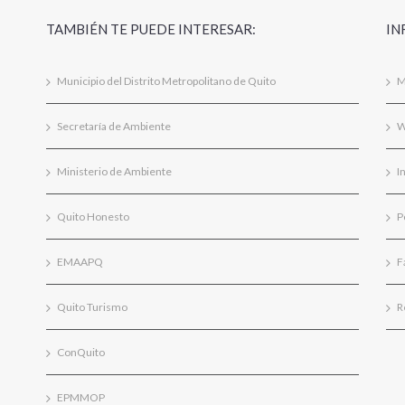
TAMBIÉN TE PUEDE INTERESAR:
IN
Municipio del Distrito Metropolitano de Quito
M
Secretaría de Ambiente
W
Ministerio de Ambiente
I
Quito Honesto
P
EMAAPQ
F
Quito Turismo
R
ConQuito
EPMMOP