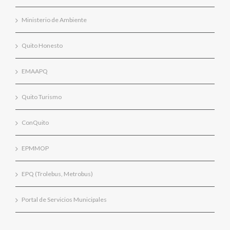
Ministerio de Ambiente
Quito Honesto
EMAAPQ
Quito Turismo
ConQuito
EPMMOP
EPQ (Trolebus, Metrobus)
Portal de Servicios Municipales