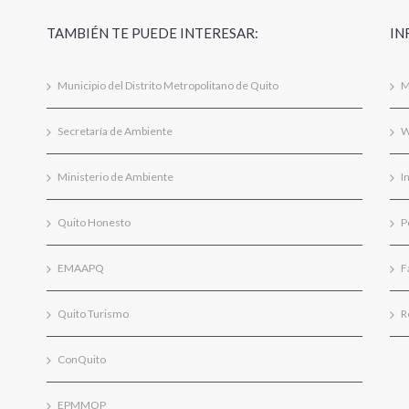
TAMBIÉN TE PUEDE INTERESAR:
IN
Municipio del Distrito Metropolitano de Quito
M
Secretaría de Ambiente
W
Ministerio de Ambiente
I
Quito Honesto
P
EMAAPQ
F
Quito Turismo
R
ConQuito
EPMMOP