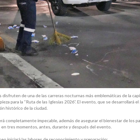
as disfruten de una de las carreras nocturnas más emblemáticas de la cap
pieza para la “Ruta de las Iglesias 2026”. El evento, que se desarrollará 
zón histórico de la ciudad.
á completamente impecable, además de asegurar el bienestar de los pa
á en tres momentos, antes, durante y después del evento.
seo iniciará las labores de reconocimiento y preparación: