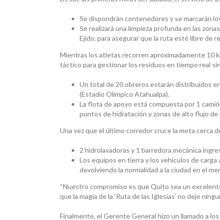
Se dispondrán contenedores y se marcarán los pun
Se realizará una limpieza profunda en las zona
Ejido, para asegurar que la ruta esté libre de r
Mientras los atletas recorren aproximadamente 10 k
táctico para gestionar los residuos en tiempo real si
Un total de 20 obreros estarán distribuidos en p
(Estadio Olímpico Atahualpa).
La flota de apoyo está compuesta por 1 camión
puntos de hidratación y zonas de alto flujo de 
Una vez que el último corredor cruce la meta cerca de 
2 hidrolavadoras y 1 barredora mecánica ingresa
Los equipos en tierra y los vehículos de carga 
devolviendo la normalidad a la ciudad en el me
“Nuestro compromiso es que Quito sea un excelente an
que la magia de la ‘Ruta de las Iglesias’ no deje ni
Finalmente, el Gerente General hizo un llamado a los