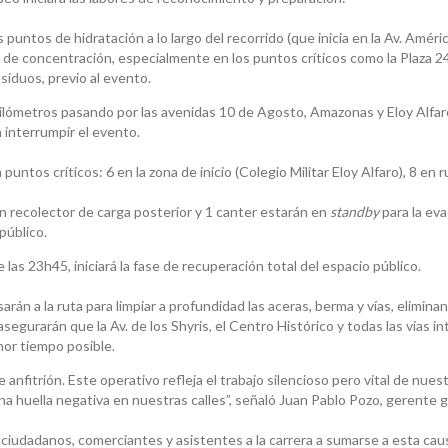
tos de hidratación a lo largo del recorrido (que inicia en la Av. América y
s de concentración, especialmente en los puntos críticos como la Plaza 2
esiduos, previo al evento.
ilómetros pasando por las avenidas 10 de Agosto, Amazonas y Eloy Alfar
n interrumpir el evento.
untos críticos: 6 en la zona de inicio (Colegio Militar Eloy Alfaro), 8 en 
 recolector de carga posterior y 1 canter estarán en
standby
para la ev
público.
las 23h45, iniciará la fase de recuperación total del espacio público.
rán a la ruta para limpiar a profundidad las aceras, berma y vías, elimina
asegurarán que la Av. de los Shyris, el Centro Histórico y todas las vías 
nor tiempo posible.
fitrión. Este operativo refleja el trabajo silencioso pero vital de nues
nguna huella negativa en nuestras calles”, señaló Juan Pablo Pozo, geren
 ciudadanos, comerciantes y asistentes a la carrera a sumarse a esta cau