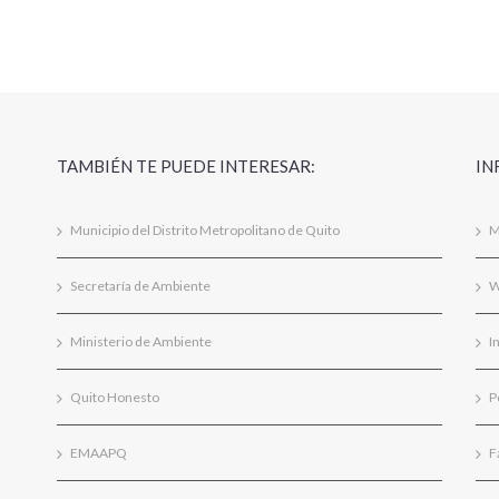
TAMBIÉN TE PUEDE INTERESAR:
IN
Municipio del Distrito Metropolitano de Quito
M
Secretaría de Ambiente
W
Ministerio de Ambiente
I
Quito Honesto
P
EMAAPQ
F