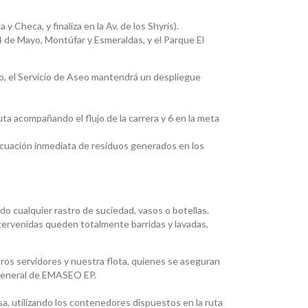
 Checa, y finaliza en la Av. de los Shyris).
4 de Mayo, Montúfar y Esmeraldas, y el Parque El
o, el Servicio de Aseo mantendrá un despliegue
ruta acompañando el flujo de la carrera y 6 en la meta
acuación inmediata de residuos generados en los
ndo cualquier rastro de suciedad, vasos o botellas.
intervenidas queden totalmente barridas y lavadas,
tros servidores y nuestra flota, quienes se aseguran
te general de EMASEO EP.
sa, utilizando los contenedores dispuestos en la ruta