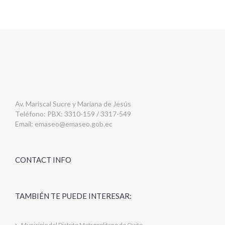
Av. Mariscal Sucre y Mariana de Jesús
Teléfono: PBX: 3310-159 / 3317-549
Email:
emaseo@emaseo.gob.ec
CONTACT INFO
TAMBIÉN TE PUEDE INTERESAR:
Municipio del Distrito Metropolitano de Quito