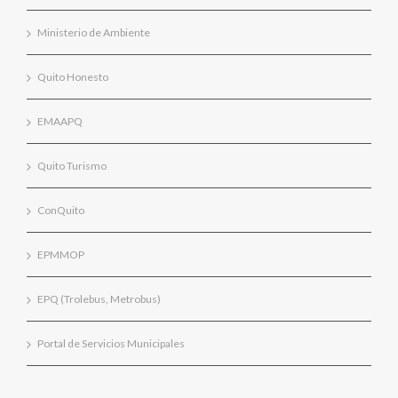
Ministerio de Ambiente
Quito Honesto
EMAAPQ
Quito Turismo
ConQuito
EPMMOP
EPQ (Trolebus, Metrobus)
Portal de Servicios Municipales