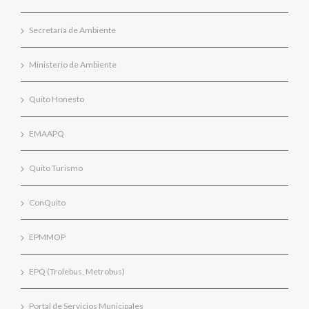
Secretaría de Ambiente
Ministerio de Ambiente
Quito Honesto
EMAAPQ
Quito Turismo
ConQuito
EPMMOP
EPQ (Trolebus, Metrobus)
Portal de Servicios Municipales