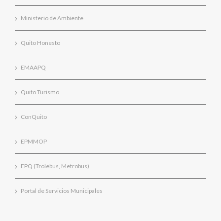
Ministerio de Ambiente
Quito Honesto
EMAAPQ
Quito Turismo
ConQuito
EPMMOP
EPQ (Trolebus, Metrobus)
Portal de Servicios Municipales