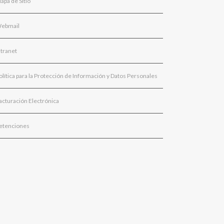
apa de Sitio
ebmail
ntranet
olítica para la Protección de Información y Datos Personales
acturación Electrónica
etenciones