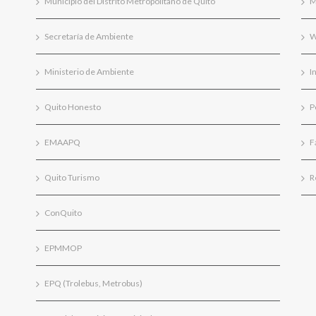
Municipio del Distrito Metropolitano de Quito
M
Secretaría de Ambiente
W
Ministerio de Ambiente
I
Quito Honesto
P
EMAAPQ
F
Quito Turismo
R
ConQuito
EPMMOP
EPQ (Trolebus, Metrobus)