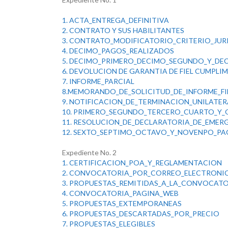
1. ACTA_ENTREGA_DEFINITIVA
2. CONTRATO Y SUS HABILITANTES
3. CONTRATO_MODIFICATORIO_CRITERIO_JUR
4. DECIMO_PAGOS_REALIZADOS
5. DECIMO_PRIMERO_DECIMO_SEGUNDO_Y_DE
6. DEVOLUCION DE GARANTIA DE FIEL CUMPLI
7. INFORME_PARCIAL
8.MEMORANDO_DE_SOLICITUD_DE_INFORME_FI
9. NOTIFICACION_DE_TERMINACION_UNILATER
10. PRIMERO_SEGUNDO_TERCERO_CUARTO_Y_
11. RESOLUCION_DE_DECLARATORIA_DE_EMER
12. SEXTO_SEPTIMO_OCTAVO_Y_NOVENPO_P
Expediente No. 2
1. CERTIFICACION_POA_Y_REGLAMENTACION
2. CONVOCATORIA_POR_CORREO_ELECTRONI
3. PROPUESTAS_REMITIDAS_A_LA_CONVOCAT
4. CONVOCATORIA_PAGINA_WEB
5. PROPUESTAS_EXTEMPORANEAS
6. PROPUESTAS_DESCARTADAS_POR_PRECIO
7. PROPUESTAS_ELEGIBLES