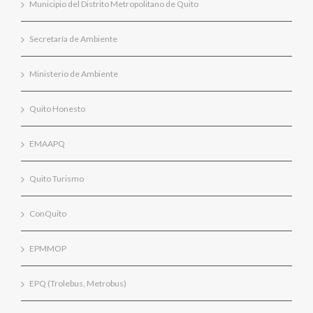
Municipio del Distrito Metropolitano de Quito
Secretaría de Ambiente
Ministerio de Ambiente
Quito Honesto
EMAAPQ
Quito Turismo
ConQuito
EPMMOP
EPQ (Trolebus, Metrobus)