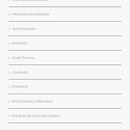
Ministerio de Ambiente
Quito Honesto
EMAAPQ
Quito Turismo
ConQuito
EPMMOP
EPQ (Trolebus, Metrobus)
Portal de Servicios Municipales