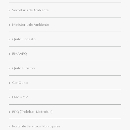
Secretaría de Ambiente
Ministerio de Ambiente
Quito Honesto
EMAAPQ
Quito Turismo
ConQuito
EPMMOP
EPQ (Trolebus, Metrobus)
Portal de Servicios Municipales