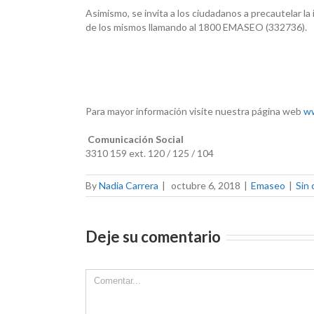
Asimismo, se invita a los ciudadanos a precautelar l
de los mismos llamando al 1800 EMASEO (332736).
Para mayor información visite nuestra página web
w
Comunicación Social
3310 159 ext. 120 / 125 / 104
By
Nadia Carrera
|
octubre 6, 2018
|
Emaseo
|
Sin
Deje su comentario
Comment