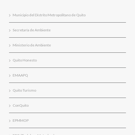
Municipio del Distrito Metropolitano de Quito
Secretaría de Ambiente
Ministerio de Ambiente
Quito Honesto
EMAAPQ
Quito Turismo
ConQuito
EPMMOP