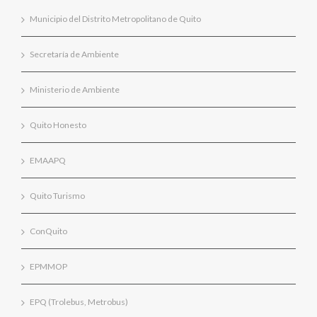
Municipio del Distrito Metropolitano de Quito
Secretaría de Ambiente
Ministerio de Ambiente
Quito Honesto
EMAAPQ
Quito Turismo
ConQuito
EPMMOP
EPQ (Trolebus, Metrobus)