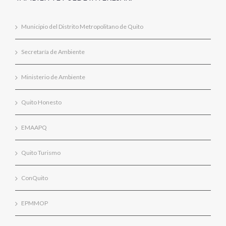
Municipio del Distrito Metropolitano de Quito
Secretaría de Ambiente
Ministerio de Ambiente
Quito Honesto
EMAAPQ
Quito Turismo
ConQuito
EPMMOP