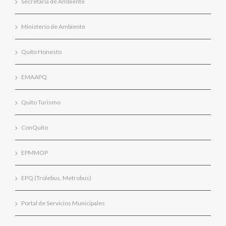
Secretaría de Ambiente
Ministerio de Ambiente
Quito Honesto
EMAAPQ
Quito Turismo
ConQuito
EPMMOP
EPQ (Trolebus, Metrobus)
Portal de Servicios Municipales