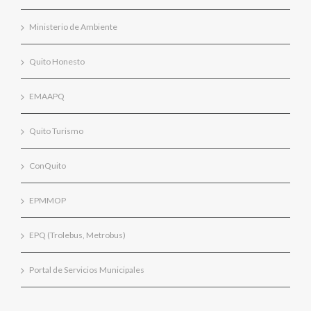
Ministerio de Ambiente
Quito Honesto
EMAAPQ
Quito Turismo
ConQuito
EPMMOP
EPQ (Trolebus, Metrobus)
Portal de Servicios Municipales