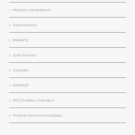
Ministerio de Ambiente
Quito Honesto
EMAAPQ
Quito Turismo
ConQuito
EPMMOP
EPQ (Trolebus, Metrobus)
Portal de Servicios Municipales