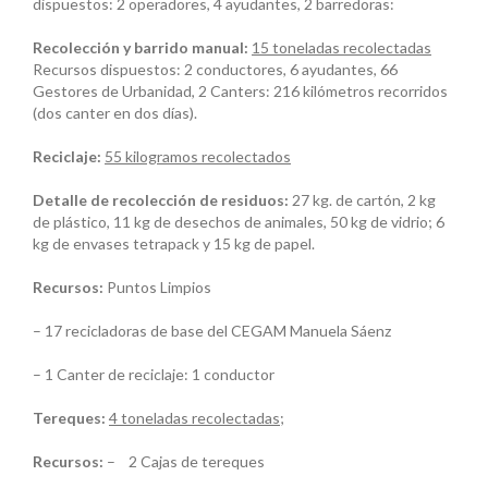
dispuestos: 2 operadores, 4 ayudantes, 2 barredoras:
Recolecci
ón
y
b
arrido
m
anual
:
15 toneladas recolectadas
Recursos dispuestos: 2 conductores, 6 ayudantes, 66
Gestores de Urbanidad, 2 Canters: 216 kilómetros recorridos
(dos canter en dos días).
Reciclaje:
55 kilogramos recolectados
Detalle de recolección de residuos:
27 kg. de cartón, 2 kg
de plástico, 11 kg de desechos de animales, 50 kg de vidrio; 6
kg de envases tetrapack y 15 kg de papel.
Recursos:
Puntos Limpios
– 17 recicladoras de base del CEGAM Manuela Sáenz
– 1 Canter de reciclaje: 1 conductor
Tereques:
4 toneladas recolectadas;
Recursos:
– 2 Cajas de tereques