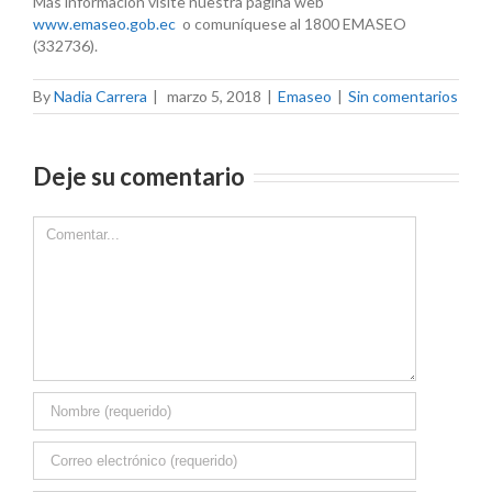
Más información visite nuestra página web
www.emaseo.gob.ec
o comuníquese al 1800 EMASEO
(332736).
By
Nadia Carrera
|
marzo 5, 2018
|
Emaseo
|
Sin comentarios
Deje su comentario
Comment