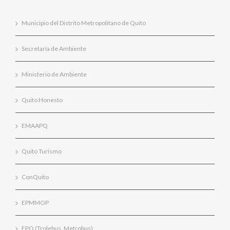
Municipio del Distrito Metropolitano de Quito
Secretaría de Ambiente
Ministerio de Ambiente
Quito Honesto
EMAAPQ
Quito Turismo
ConQuito
EPMMOP
EPQ (Trolebus, Metrobus)