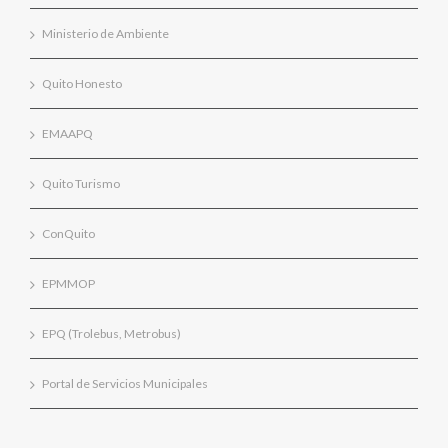
Ministerio de Ambiente
Quito Honesto
EMAAPQ
Quito Turismo
ConQuito
EPMMOP
EPQ (Trolebus, Metrobus)
Portal de Servicios Municipales