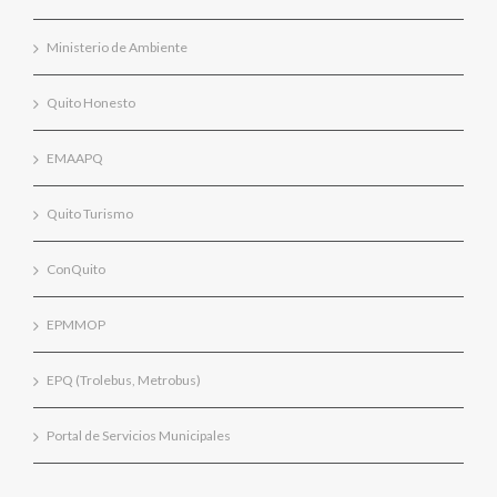
Ministerio de Ambiente
Quito Honesto
EMAAPQ
Quito Turismo
ConQuito
EPMMOP
EPQ (Trolebus, Metrobus)
Portal de Servicios Municipales