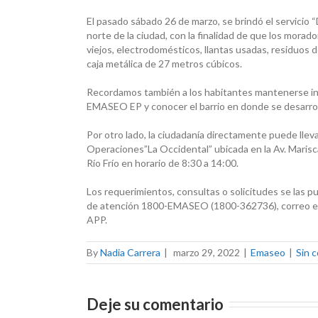
El pasado sábado 26 de marzo, se brindó el servicio 
norte de la ciudad, con la finalidad de que los mor
viejos, electrodomésticos, llantas usadas, residuos
caja metálica de 27 metros cúbicos.
Recordamos también a los habitantes mantenerse info
EMASEO EP y conocer el barrio en donde se desarroll
Por otro lado, la ciudadanía directamente puede llev
Operaciones”La Occidental” ubicada en la Av. Mariscal
Río Frío en horario de 8:30 a 14:00.
Los requerimientos, consultas o solicitudes se las pu
de atención 1800-EMASEO (1800-362736), correo ele
APP.
By
Nadia Carrera
|
marzo 29, 2022
|
Emaseo
|
Sin 
Deje su comentario