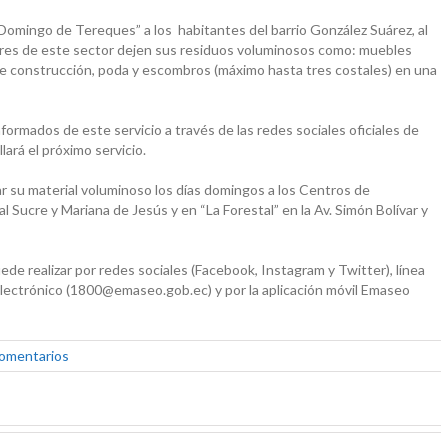
“Domingo de Tereques” a los habitantes del barrio González Suárez, al
adores de este sector dejen sus residuos voluminosos como: muebles
 de construcción, poda y escombros (máximo hasta tres costales) en una
rmados de este servicio a través de las redes sociales oficiales de
ará el próximo servicio.
ar su material voluminoso los días domingos a los Centros de
 Sucre y Mariana de Jesús y en “La Forestal” en la Av. Simón Bolívar y
ede realizar por redes sociales (Facebook, Instagram y Twitter), línea
ctrónico (1800@emaseo.gob.ec) y por la aplicación móvil Emaseo
comentarios