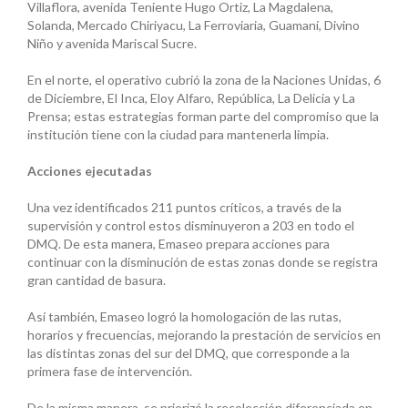
Villaflora, avenida Teniente Hugo Ortiz, La Magdalena,
Solanda, Mercado Chiriyacu, La Ferroviaria, Guamaní, Divino
Niño y avenida Mariscal Sucre.
En el norte, el operativo cubrió la zona de la Naciones Unidas, 6
de Diciembre, El Inca, Eloy Alfaro, República, La Delicia y La
Prensa; estas estrategias forman parte del compromiso que la
institución tiene con­ la ciudad para mantenerla limpia.
Acciones ejecutadas
Una vez identificados 211 puntos críticos, a través de la
supervisión y control estos disminuyeron a 203 en todo el
DMQ. De esta manera, Emaseo prepara acciones para
continuar con la disminución de estas zonas donde se registra
gran cantidad de basura.
Así también, Emaseo logró la homologación de las rutas,
horarios y frecuencias, mejorando la prestación de servicios en
las distintas zonas del sur del DMQ, que corresponde a la
primera fase de intervención.
De la misma manera, se priorizó la recolección diferenciada en