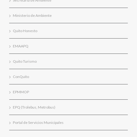
Secretaría de Ambiente
Ministerio de Ambiente
Quito Honesto
EMAAPQ
Quito Turismo
ConQuito
EPMMOP
EPQ (Trolebus, Metrobus)
Portal de Servicios Municipales