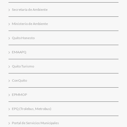
Secretaría de Ambiente
Ministerio de Ambiente
Quito Honesto
EMAAPQ
Quito Turismo
ConQuito
EPMMOP
EPQ (Trolebus, Metrobus)
Portal de Servicios Municipales