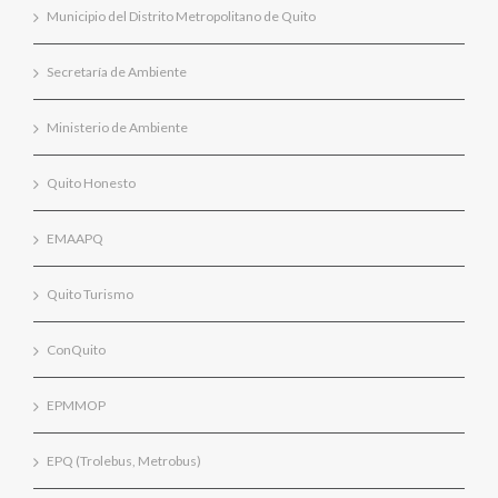
Municipio del Distrito Metropolitano de Quito
Secretaría de Ambiente
Ministerio de Ambiente
Quito Honesto
EMAAPQ
Quito Turismo
ConQuito
EPMMOP
EPQ (Trolebus, Metrobus)