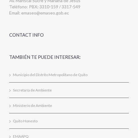
Av. Mariscal Sucre y Mariana de Jesús
Teléfono: PBX: 3310-159 / 3317-549
Email:
emaseo@emaseo.gob.ec
CONTACT INFO
TAMBIÉN TE PUEDE INTERESAR:
Municipio del Distrito Metropolitano de Quito
Secretaría de Ambiente
Ministerio de Ambiente
Quito Honesto
EMAAPQ