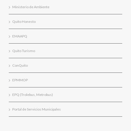
Ministerio de Ambiente
Quito Honesto
EMAAPQ
Quito Turismo
ConQuito
EPMMOP
EPQ (Trolebus, Metrobus)
Portal de Servicios Municipales