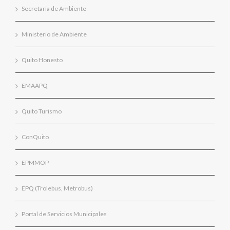
Secretaría de Ambiente
Ministerio de Ambiente
Quito Honesto
EMAAPQ
Quito Turismo
ConQuito
EPMMOP
EPQ (Trolebus, Metrobus)
Portal de Servicios Municipales