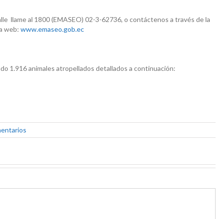
alle llame al 1800 (EMASEO) 02-3-62736, o contáctenos a través de la
na web:
www.emaseo.gob.ec
ndo 1.916 animales atropellados detallados a continuación:
mentarios