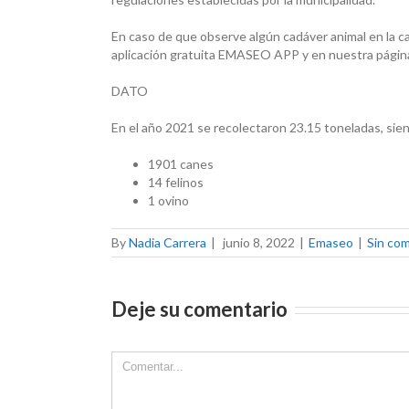
En caso de que observe algún cadáver animal en la c
aplicación gratuita EMASEO APP y en nuestra pági
DATO
En el año 2021 se recolectaron 23.15 toneladas, sie
1901 canes
14 felinos
1 ovino
By
Nadia Carrera
|
junio 8, 2022
|
Emaseo
|
Sin co
Deje su comentario
Comment