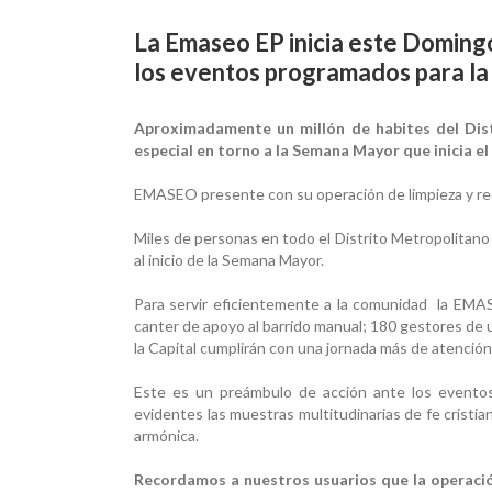
La Emaseo EP inicia este Doming
los eventos programados para l
Aproximadamente un millón de habites del Dis
especial en torno a la Semana Mayor que inicia e
EMASEO presente con su operación de limpieza y re
Miles de personas en todo el Distrito Metropolitano d
al inicio de la Semana Mayor.
Para servir eficientemente a la comunidad la EMA
canter de apoyo al barrido manual; 180 gestores de u
la Capital cumplirán con una jornada más de atenció
Este es un preámbulo de acción ante los evento
evidentes las muestras multitudinarias de fe cristia
armónica.
Recordamos a nuestros usuarios que la
operaci