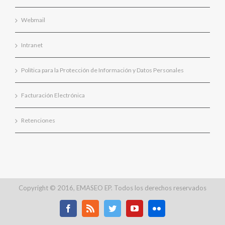
Webmail
Intranet
Política para la Protección de Información y Datos Personales
Facturación Electrónica
Retenciones
Copyright © 2016, EMASEO EP. Todos los derechos reservados
Facebook
Rss
Twitter
Youtube
Flickr