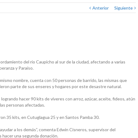
Anterior
Siguiente
sbordamiento del río Caupicho al sur de la ciudad, afectando a varias
peranza y Paraíso.
el mismo nombre, cuenta con 50 personas de barrido, las mismas que
erdieron parte de sus enseres y hogares por este desastre natural.
ogrando hacer 90 kits de víveres con arroz, azúcar, aceite, fideos, atún
las personas afectadas.
aron 35 kits, en Cutuglagua 25 y en Santos Pamba 30.
yudar a los demás”, comenta Edwin Cisneros, supervisor del
os hacer una segunda donación.