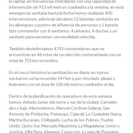
la capital, en frecuencias interdiarias con una capacidad de
intervención de 913 mil metros cuadrados a la semana, en esta
emergencia sanitaria hasta la fecha hemos realizado 430
intervenciones, adicional ubicamos 12 baterías sanitarias en
los albergues y puntos de afluencia de personas y 1 batería
tipo contenedor con 6 sanitarios, 4 urinarios, 4 duchas y un
sanitario para personas con movilidad reducida.
También desinfectamos 4753 contenedores que se
encuentran en 46 rutas de recolección contenerizada con un
total de 753 km recorridos.
En el casco histórico la sanitización es diaria, en turnos
nocturnos se ha recorrido 547 km y, por otro lado, plazas y
bulevares con un área de 106 mil metros cuadrados al día.
Dentro de la planificación de operativos de esta semana
hemos visitado zonas del norte y sur de la ciudad, Carcelén
alto y bajo, Mastodontes, Manuel Córdova Galarza, San
Antonio de Pichincha, Pomasqui, Calacalí, La Ciudadela Ibarra,
Martha Bucaram, Chillogallo, Lucha de los Pobres, Pueblo
Unido, Quito Sur, Mercado Mayorista, La Magdalena, Unión y
Justicia, Villa Flora, Alangasí, Conocoto, y Loma de Puengasí.