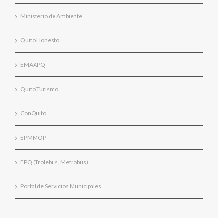
Ministerio de Ambiente
Quito Honesto
EMAAPQ
Quito Turismo
ConQuito
EPMMOP
EPQ (Trolebus, Metrobus)
Portal de Servicios Municipales