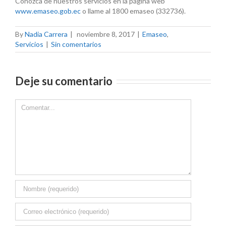
Conozca de nuestros servicios en la página web
www.emaseo.gob.ec
o llame al 1800 emaseo (332736).
By
Nadia Carrera
|
noviembre 8, 2017
|
Emaseo
,
Servicios
|
Sin comentarios
Deje su comentario
Comment