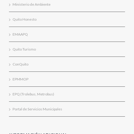
Ministerio de Ambiente
Quito Honesto
EMAAPQ
Quito Turismo
ConQuito
EPMMOP
EPQ (Trolebus, Metrobus)
Portal de Servicios Municipales