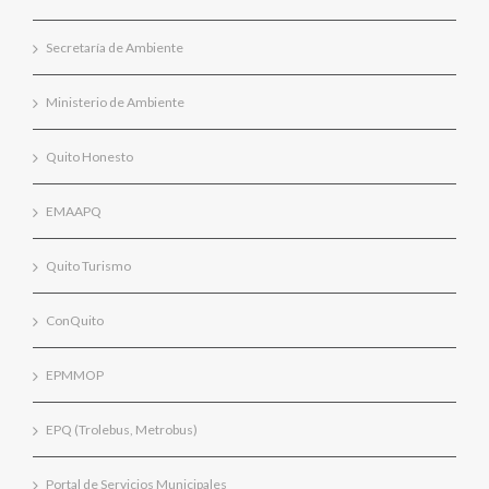
Secretaría de Ambiente
Ministerio de Ambiente
Quito Honesto
EMAAPQ
Quito Turismo
ConQuito
EPMMOP
EPQ (Trolebus, Metrobus)
Portal de Servicios Municipales