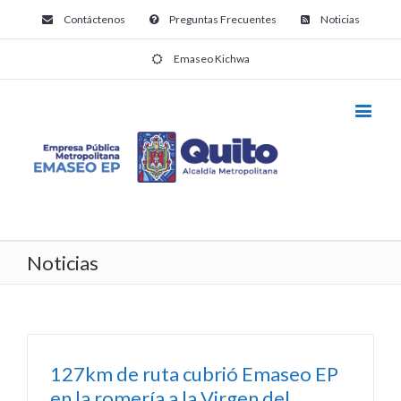
Contáctenos
Preguntas Frecuentes
Noticias
Emaseo Kichwa
Noticias
127km de ruta cubrió Emaseo EP
en la romería a la Virgen del