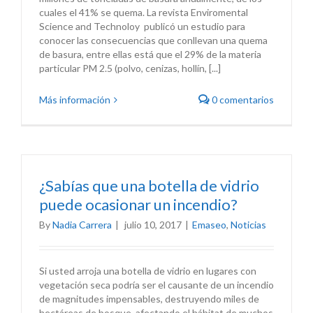
cuales el 41% se quema. La revista Enviromental
Science and Technoloy publicó un estudio para
conocer las consecuencias que conllevan una quema
de basura, entre ellas está que el 29% de la materia
particular PM 2.5 (polvo, cenizas, hollín, [...]
Más información
0 comentarios
¿Sabías que una botella de vidrio
puede ocasionar un incendio?
By
Nadia Carrera
|
julio 10, 2017
|
Emaseo
,
Noticias
Si usted arroja una botella de vidrio en lugares con
vegetación seca podría ser el causante de un incendio
de magnitudes impensables, destruyendo miles de
hectáreas de bosque, afectando el hábitat de muchos