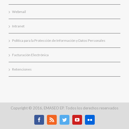
Webmail
Intranet
Política para la Protección de Información y Datos Personales
Facturación Electrónica
Retenciones
Copyright © 2016, EMASEO EP. Todos los derechos reservados
Facebook
Rss
Twitter
Youtube
Flickr