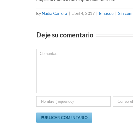
By
Nadia Carrera
|
abril 4, 2017
|
Emaseo
|
Sin com
Deje su comentario
Comment