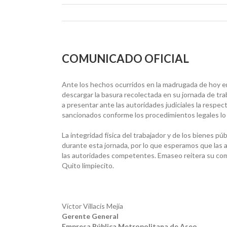
COMUNICADO OFICIAL
Ante los hechos ocurridos en la madrugada de hoy e
descargar la basura recolectada en su jornada de tra
a presentar ante las autoridades judiciales la respe
sancionados conforme los procedimientos legales lo
La integridad física del trabajador y de los bienes 
durante esta jornada, por lo que esperamos que las 
las autoridades competentes. Emaseo reitera su com
Quito limpiecito.
Víctor Villacís Mejía
Gerente General
Empresa Pública Metropolitana de Aseo