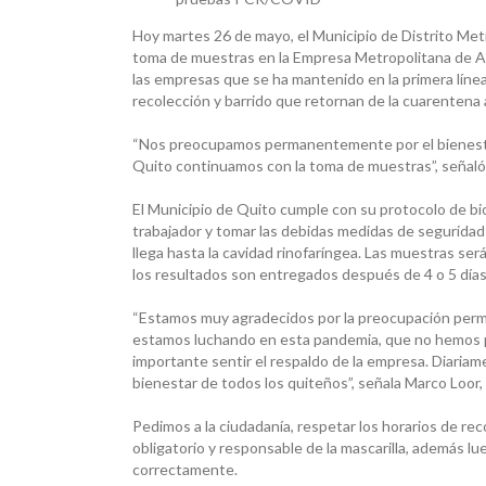
Hoy martes 26 de mayo, el Municipio de Distrito Metr
toma de muestras en la Empresa Metropolitana de As
las empresas que se ha mantenido en la primera línea
recolección y barrido que retornan de la cuarentena 
“Nos preocupamos permanentemente por el bienestar d
Quito continuamos con la toma de muestras”, señaló 
El Municipio de Quito cumple con su protocolo de bio
trabajador y tomar las debidas medidas de seguridad
llega hasta la cavidad rinofaríngea. Las muestras ser
los resultados son entregados después de 4 o 5 días
“Estamos muy agradecidos por la preocupación perm
estamos luchando en esta pandemia, que no hemos p
importante sentir el respaldo de la empresa. Diariame
bienestar de todos los quiteños”, señala Marco Loor,
Pedimos a la ciudadanía, respetar los horarios de rec
obligatorio y responsable de la mascarilla, además lue
correctamente.