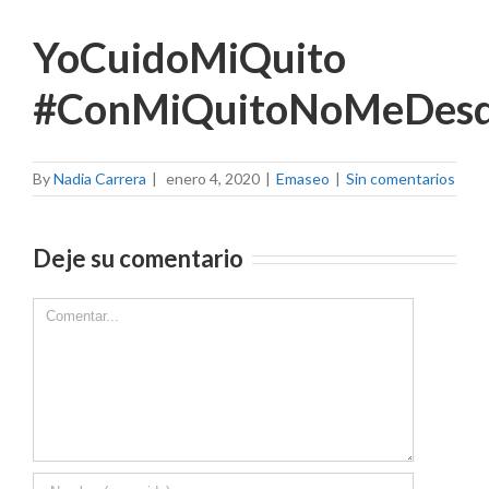
YoCuidoMiQuito
#ConMiQuitoNoMeDesq
By
Nadia Carrera
|
enero 4, 2020
|
Emaseo
|
Sin comentarios
Deje su comentario
Comment