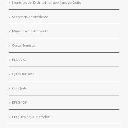
Municipio del Distrito Metropolitano de Quito
Secretaría de Ambiente
Ministerio de Ambiente
Quito Honesto
EMAAPQ
Quito Turismo
ConQuito
EPMMOP
EPQ (Trolebus, Metrobus)