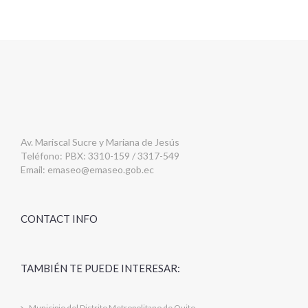
Av. Mariscal Sucre y Mariana de Jesús
Teléfono: PBX: 3310-159 / 3317-549
Email:
emaseo@emaseo.gob.ec
CONTACT INFO
TAMBIÉN TE PUEDE INTERESAR:
Municipio del Distrito Metropolitano de Quito