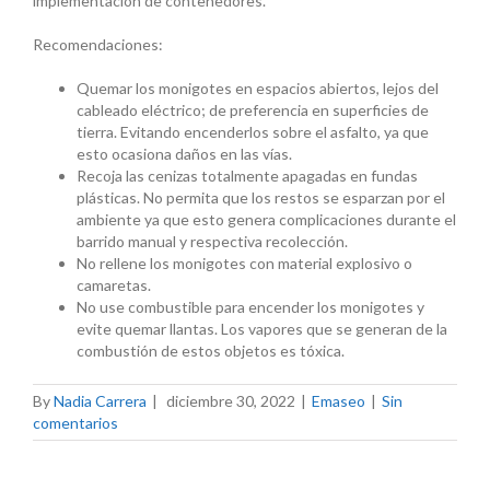
implementación de contenedores.
Recomendaciones:
Quemar los monigotes en espacios abiertos, lejos del
cableado eléctrico; de preferencia en superficies de
tierra. Evitando encenderlos sobre el asfalto, ya que
esto ocasiona daños en las vías.
Recoja las cenizas totalmente apagadas en fundas
plásticas. No permita que los restos se esparzan por el
ambiente ya que esto genera complicaciones durante el
barrido manual y respectiva recolección.
No rellene los monigotes con material explosivo o
camaretas.
No use combustible para encender los monigotes y
evite quemar llantas. Los vapores que se generan de la
combustión de estos objetos es tóxica.
By
Nadia Carrera
|
diciembre 30, 2022
|
Emaseo
|
Sin
comentarios