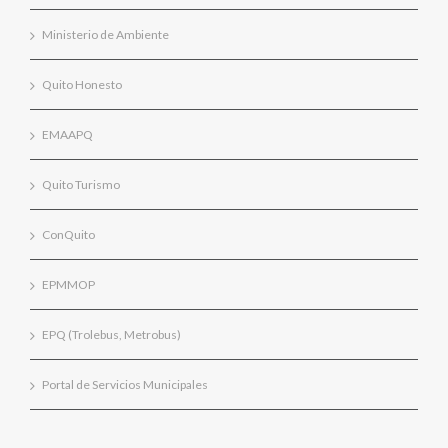
Ministerio de Ambiente
Quito Honesto
EMAAPQ
Quito Turismo
ConQuito
EPMMOP
EPQ (Trolebus, Metrobus)
Portal de Servicios Municipales